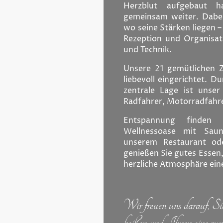
Herzblut aufgebaut h
gemeinsam weiter. Dabei 
wo seine Stärken liegen 
Rezeption und Organisa
und Technik.
Unsere 21 gemütlichen 
liebevoll eingerichtet. 
zentrale Lage ist unse
Radfahrer, Motorradfahr
Entspannung finden 
Wellnessoase mit Saun
unserem Restaurant od
genießen Sie gutes Essen
herzliche Atmosphäre eine
Wir freuen uns darauf, Si
heißen und Ihnen eine run