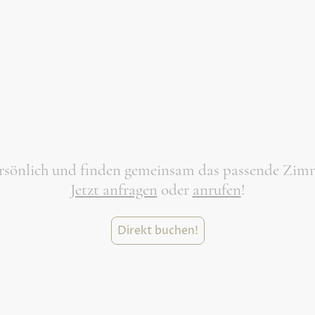
ersönlich und finden gemeinsam das passende Zimm
Jetzt anfragen
oder
anrufen
!
Direkt buchen!