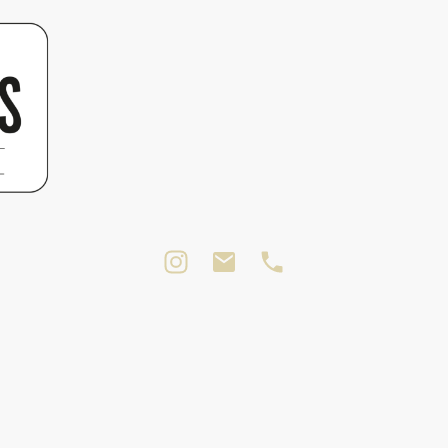
Zimmer
Reservierung
Angebote
Resta
Philosophie
Wellness
Gästemappe
Fer