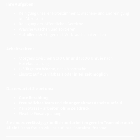
Ihre Aufgaben:
Reinigung unserer Hotelzimmer (Zwischen- und Endreinigung
bei Abreisen)
Reinigung der öffentlichen Bereiche
Wäsche waschen und sortieren
Auffüllen der Etagen mit Verbrauchsmaterialien
Arbeitszeiten:
Morgens zwischen
8:30 Uhr und 15:00 Uhr
, je nach
Hotelauslastung
1–3 Tage pro Woche
, nach Absprache
Einsatz auf Aushilfsbasis oder in
Teilzeit möglich
Das erwartet Sie bei uns:
Gute Bezahlung
Freundliches Team
und ein
angenehmes Arbeitsumfeld
Kein Stress –
arbeiten ohne Zeitdruck
Flexible Einsatzplanung
Sie sind zuverlässig, gründlich und arbeiten gern im Team oder auch
Allein?
Dann freuen wir uns auf Ihre Kontaktaufnahme!