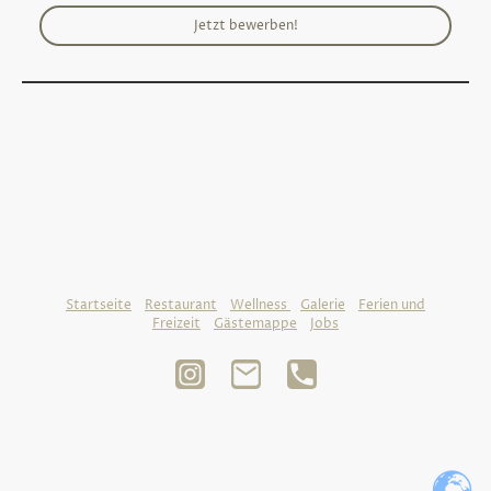
Jetzt bewerben!
©Urheberrecht. Alle Rechte vorbehalten.
Startseite
-
Restaurant
-
Wellness
-
Galerie
-
Ferien und
Freizeit
-
Gästemappe
-
Jobs