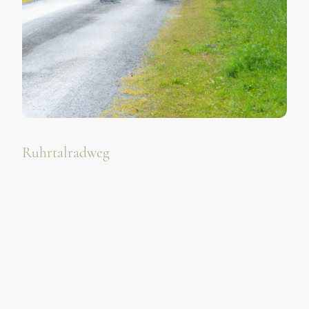
Ruhrtalradweg
Gönnen Sie sich eine Pause
Die Ruhr - ein Fluss der Superlative.
Der 220 km lange RuhrtalRadweg ist der erlebnisreichste Weg,
sich Vielfalt dieser Flusslandschaft und Ihrer Geschichte zu
begeistern.
Zugeschnitten auf unterschiedlichste Radwandertypen
verschafft der Ruhrtalradweg sowohl entdeckungsfreudigen