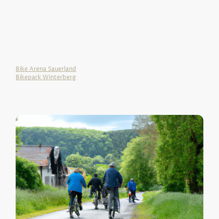
Alle Strecken sind gut ausgeschildert und anhand von
Kartenmaterial oder GPS einfach zu erradeln. Aussichtspunkte
laden zum
Ausruhen und Genießen ein. Hochheide, Astenturm oder Bergsee
– die schönsten Fleckchen Erde sind zum Greifen nah.
Schauen Sie auch mal hier
Bike Arena Sauerland
Bikepark Winterberg