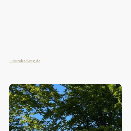
Natur- und Kulturliebhabern, sportlich Aktiven wie auch Familien
unvergessliche Erlebnistage.
Sie starten in Winterberg auf 674 m Höhe. Unser Hotel liegt
direkt am Beginn dieses Radweges. Sie reisen bequem mit dem
Zug
oder Ihrem Auto an (Ihr Auto kann kostenfrei bei uns während
Ihrer Tour geparkt werden!), besichtigen Winterberg mit seinen
vielen Attraktionen, lassen es sich in unserem Restaurant am
Abend gut schmecken und starten dann so richtig ausgeruht auf
Ihre Radtour! Übrigens - Ihnen steht ein großer abgeschlossener
Keller für Ihr Rad zur Verfügung. Also - los geht‘s!
Ruhrtalradweg.de