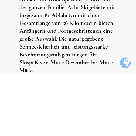
der ganzen Familie. Acht Skigebiete mit
insgesamt 81 Abfahrten mit einer
Gesamtlänge von 56 Kilometern bieten
Anfängern und Fortgeschrittenen eine
große Auswahl. Die naturgegebene
Schneesicherheit und leistungsstarke
Beschneiungsanlagen sorgen für
Skispaß von Mitte Dezember bis Mitte
März.
365 Tage hat das Jahr - und genauso viele Gründe gibt
es, Winterberg zu besuchen. Denn hier ist immer
Saison. Freuen Sie sich
auf unzählige Sportmöglichkeiten und eine sagenhafte
Natur, die rund um unser Feriengebiet viele Gesichter
hat.
Alle Informationen über unser Skikarussel finden Sie
hier:
Skikarussel Winterberg