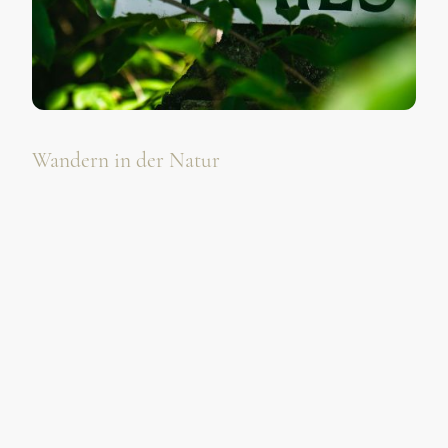
Wandern in der Natur
Schuhe schnüren und die frische Luft genießen. Ob auf
eigene Faust oder geführte Wanderungen.
Wollen Sie die Natur hautnah erleben?
Dann empfehlen wir Ihnen eine Wanderung auf einem der vielen
Wanderwege in Winterberg. Hier finden Sie endlose Wälder
und sonnige Täler die Sie das ganze Jahr hindurch bewandern
können.
Winterberg bietet ein ausgezeichnetes Wanderwegenetz in dem
Sie phantastischen Aussichten, glasklare Flüsschen sowie