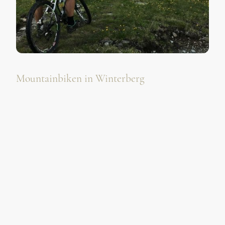
Mountainbiken in Winterberg
Das Angebot für Bikeliebhaber ist sehr umfangreich. Ob
absoluter Anfänger, Genussradler oder sportlicher Profi –
ob Mountainbiker, Downhill-Junkie oder Rennradfahrer,
in der Ferienwelt Winterberg ist alles möglich.
1.140 Kilometer ausgewiesene Mountainbike-Touren, aufgeteilt
in unterschiedliche Schwierigkeitsgrade – das gibt es nur in der
Bike Arena Sauerland. Mitten drin, sozusagen „on-top“ liegt die
Ferienwelt Winterberg. Rund ein Drittel der Touren konzentriert
sich auf dieses Gebiet, hinzu kommt der Bikepark Winterberg,
der vielfältigste und beliebteste deutsche Bikepark.