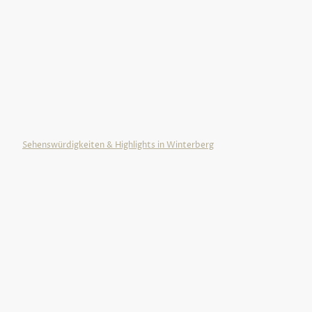
Es gibt in der Ferienregion Winterberg viel zu
entdecken. Sehenswertes wie die
wunderschönen Ortschaften rund um
Winterberg glänzen mit ihren
Fachwerkbauten und den Schiefergedeckten
Dächern. Besondere Ausblicke auf Winterberg
kann man auf der Panoramabrücke erleben.
Sehenswürdigkeiten & Highlights in Winterberg