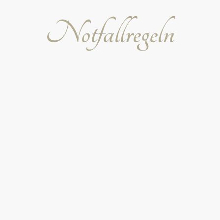
verantwortlich.
Notfallregeln
Die Einhaltung dieser Regeln hilft, Ihre Sicherheit
und die anderer Gäste zu gewährleisten.
Kenntnis der Notausgänge
Informieren Sie sich nach dem Check-in über die
Standorte der nächstgelegenen Notausgänge und
Fluchtwege – Diese Pläne finden Sie in all unseren
Hotelzimmern an der Tür.
Verhalten bei Feueralarm
Bewahren Sie Ruhe. Folgen Sie den Anweisungen
des Hotelpersonals und begeben Sie sich zügig zu
den gekennzeichneten Notausgängen.
Nutzen Sie keine Aufzüge, sondern ausschließlich