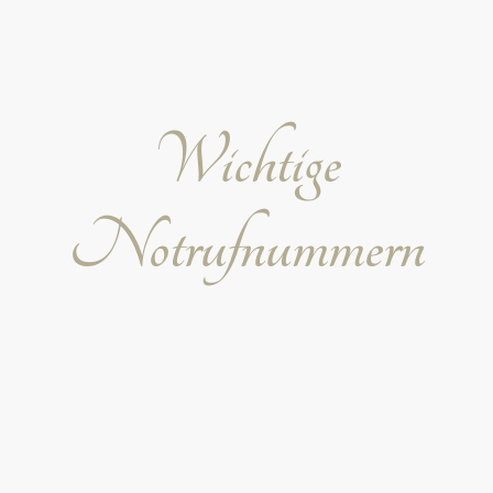
Notfallinformationen
Achten Sie auf die Notfallanweisungen und Pläne,
die in Ihrem Zimmer oder auf den Etagen
aushängen.
Wichtige
Notrufnummern
Polizei - 110
Für alle Arten von polizeilichen Notfällen, wie
Einbruch, Diebstahl, Gewalt oder Bedrohungen.
Feuerwehr und Rettungsdienst - 112
Für medizinische Notfälle, Brände oder technische
Hilfeleistungen.
Ärztlicher Bereitschaftsdienst - 116 117