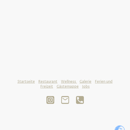
Für nicht lebensbedrohliche medizinische Fälle
außerhalb der regulären Sprechzeiten von Ärzten.
©Urheberrecht. Alle Rechte vorbehalten.
Startseite
-
Restaurant
-
Wellness
-
Galerie
-
Ferien und
Freizeit
-
Gästemappe
-
Jobs